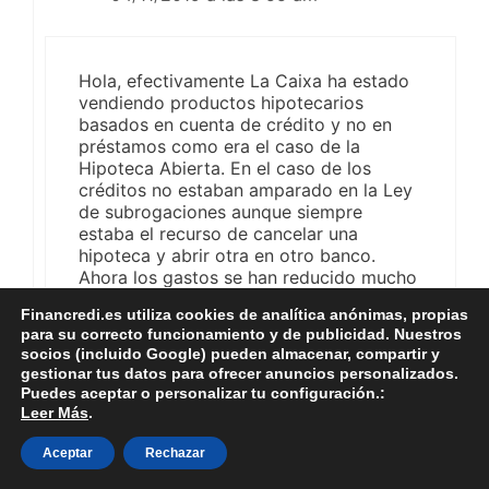
Hola, efectivamente La Caixa ha estado
vendiendo productos hipotecarios
basados en cuenta de crédito y no en
préstamos como era el caso de la
Hipoteca Abierta. En el caso de los
créditos no estaban amparado en la Ley
de subrogaciones aunque siempre
estaba el recurso de cancelar una
hipoteca y abrir otra en otro banco.
Ahora los gastos se han reducido mucho
al no pagar AJD.
Financredi.es utiliza cookies de analítica anónimas, propias
En estos dos enlaces se habla de este
para su correcto funcionamiento y de publicidad. Nuestros
problema: copiar y pegar en enlace en
socios (incluido Google) pueden almacenar, compartir y
vuestro navegador
gestionar tus datos para ofrecer anuncios personalizados.
iahorro com /
Puedes aceptar o personalizar tu configuración.:
iahorradores/hipotecas/cambiar-
Leer Más
.
hipoteca-de-la-caixa-a-ing-direct.html
(un usuario lo confirma: crédito abierto
Aceptar
Rechazar
que me impedía subrogar)