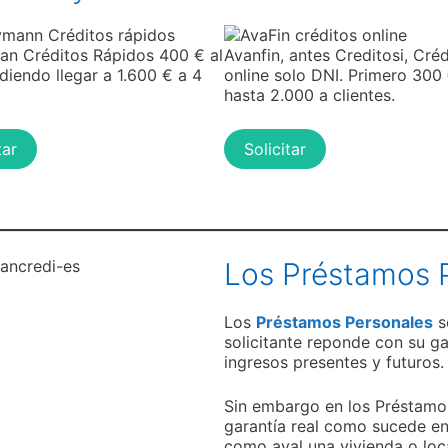
n Créditos Rápidos 400 € al
Avanfin, antes Creditosi, Cré
udiendo llegar a 1.600 € a 4
online solo DNI. Primero 300
hasta 2.000 a clientes.
tar
Solicitar
Los Préstamos 
Los
Préstamos Personales
s
solicitante reponde con su ga
ingresos presentes y futuros.
Sin embargo en los Préstamos
garantía real como sucede en
como aval una vivienda o loca