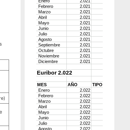
s
re)
e