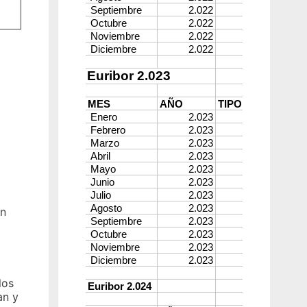
ón
los
an y