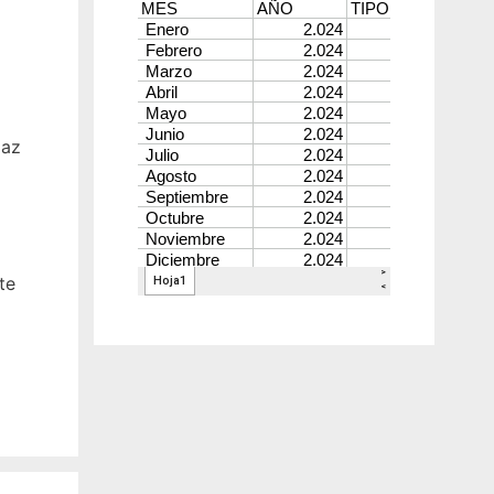
paz
a
te