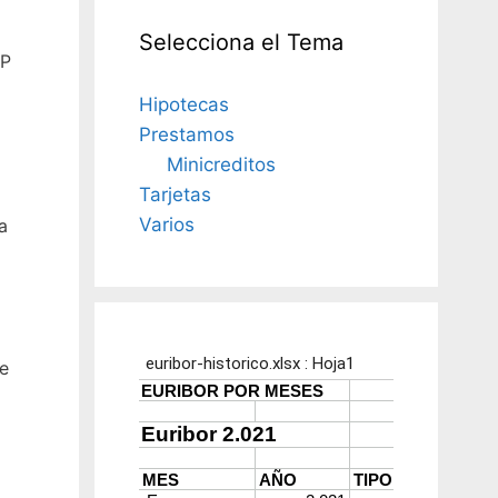
Selecciona el Tema
RP
o
Hipotecas
Prestamos
Minicreditos
Tarjetas
Varios
a
e