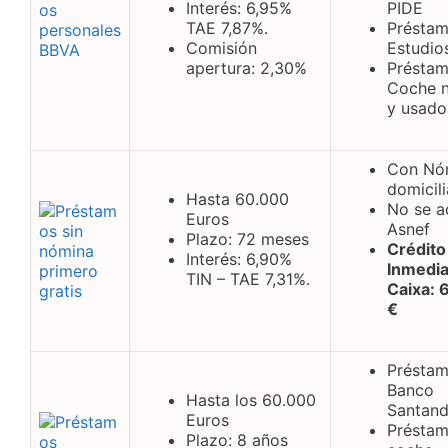
Interés: 6,95%
PIDE
TAE 7,87%.
Présta
Comisión
Estudio
apertura: 2,30%
Présta
Coche 
y usado
Con Nó
domicil
Hasta 60.000
No se a
Euros
Asnef
Plazo: 72 meses
Crédito
Interés: 6,90%
Inmedia
TIN – TAE 7,31%.
Caixa: 
€
Préstam
Banco
Hasta los 60.000
Santand
Euros
Présta
Plazo: 8 años