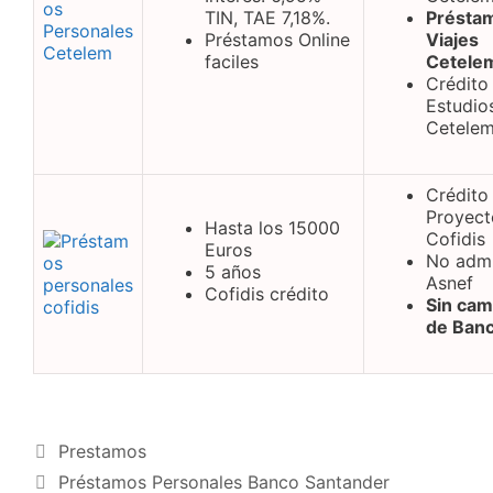
TIN, TAE 7,18%.
Présta
Préstamos Online
Viajes
faciles
Cetele
Crédito
Estudio
Cetele
Crédito
Proyect
Hasta los 15000
Cofidis
Euros
No adm
5 años
Asnef
Cofidis crédito
Sin cam
de Banc
Categorías
Prestamos
Préstamos Personales Banco Santander