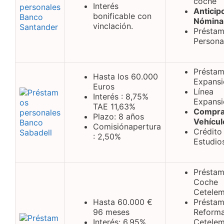
coche
Interés
Anticip
bonificable con
Nómina
vinclación.
Présta
Persona
Présta
Hasta los 60.000
Expansi
Euros
Línea
Interés : 8,75%
Expansi
TAE 11,63%
Compr
Plazo: 8 años
Vehícul
Comisiónapertura
Crédito
: 2,50%
Estudio
Présta
Coche
Cetele
Hasta 60.000 €
Présta
96 meses
Reform
Interés: 6,95%
Cetele