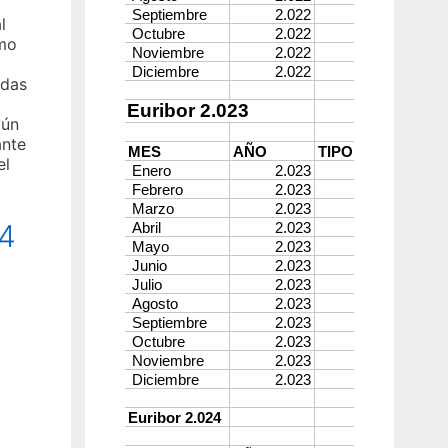
l
omo
adas
gún
ante
el
24