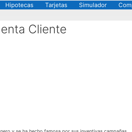
Hipotecas
Tarjetas
Simulador
Comp
enta Cliente
nero y se ha hecho famosa por sus inventivas campañas