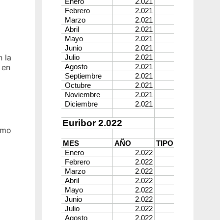
 la
 en
smo