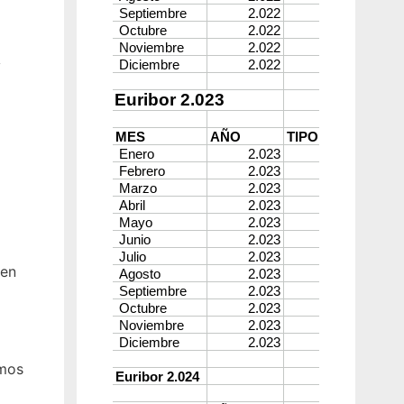
y
den
emos