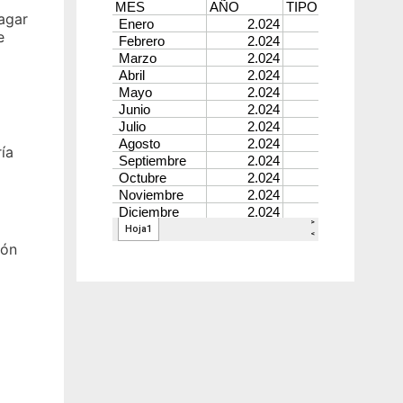
pagar
e
ía
ión