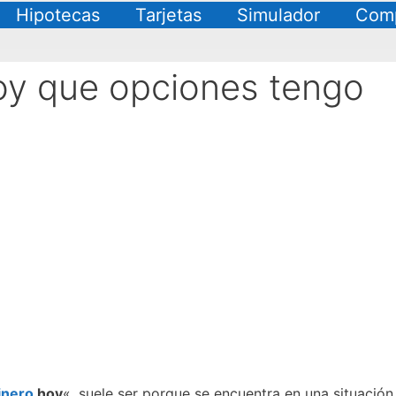
Hipotecas
Tarjetas
Simulador
Comp
oy que opciones tengo
inero
hoy
«, suele ser porque se encuentra en una situación