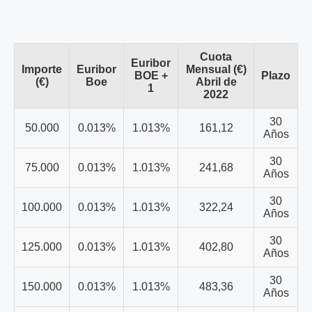
Cuota
Euribor
Importe
Euribor
Mensual (€)
BOE +
Plazo
(€)
Boe
Abril de
1
2022
30
50.000
0.013%
1.013%
161,12
Años
30
75.000
0.013%
1.013%
241,68
Años
30
100.000
0.013%
1.013%
322,24
Años
30
125.000
0.013%
1.013%
402,80
Años
30
150.000
0.013%
1.013%
483,36
Años