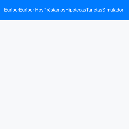
Euríbor
Euríbor Hoy
Préstamos
Hipotecas
Tarjetas
Simulador