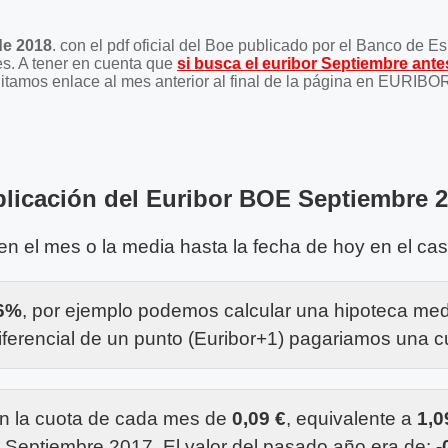
de 2018
. con el pdf oficial del Boe publicado por el Banco de 
es. A tener en cuenta que
si busca el euribor Septiembre antes
facilitamos enlace al mes anterior al final de la página en EURI
licación del Euribor BOE Septiembre 
 en el mes o la media hasta la fecha de hoy en el ca
66%
, por ejemplo podemos calcular una hipoteca me
ferencial de un punto (Euribor+1) pagariamos una 
n la cuota de cada mes de
0,09 €
, equivalente a
1,0
r Septiembre 2017. El valor del pasado año era de:
-