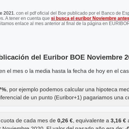
e 2021
. con el pdf oficial del Boe publicado por el Banco de E
es. A tener en cuenta que
si busca el euribor Noviembre antes
facilitamos enlace al mes anterior al final de la página en EURI
blicación del Euribor BOE Noviembre 2
 en el mes o la media hasta la fecha de hoy en el ca
87%
, por ejemplo podemos calcular una hipoteca me
ferencial de un punto (Euribor+1) pagariamos una 
a cuota de cada mes de
0,26 €
, equivalente a
3,16 €
a
r Noviembre 2020. El valor del pasado año era de:
-