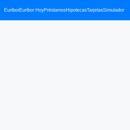
Euríbor
Euríbor Hoy
Préstamos
Hipotecas
Tarjetas
Simulador