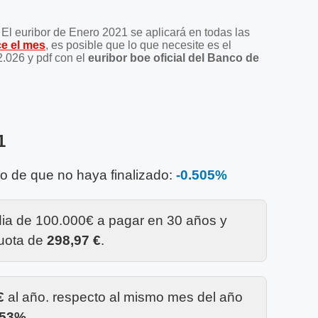
 El euribor de Enero 2021 se aplicará en todas las
ce el mes
, es posible que lo que necesite es el
2.026 y pdf con el
euribor boe oficial del Banco de
1
so de que no haya finalizado:
-0.505%
dia de 100.000€ a pagar en 30 años y
cuota de
298,97 €
.
€
al año. respecto al mismo mes del año
253%
.