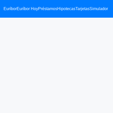
Euríbor
Euríbor Hoy
Préstamos
Hipotecas
Tarjetas
Simulador