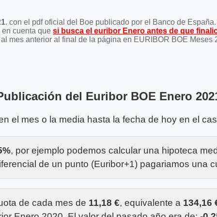
21
. con el pdf oficial del Boe publicado por el Banco de España.
er en cuenta que
si busca el euribor Enero antes de que finali
ace al mes anterior al final de la página en EURIBOR BOE Meses 
Publicación del Euribor BOE Enero 202
 en el mes o la media hasta la fecha de hoy en el ca
05%
, por ejemplo podemos calcular una hipoteca me
ferencial de un punto (Euribor+1) pagariamos una 
cuota de cada mes de
11,18 €
, equivalente a
134,16 
rior Enero 2020. El valor del pasado año era de:
-0,