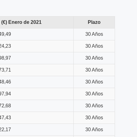
(€) Enero de 2021
Plazo
49,49
30 Años
24,23
30 Años
98,97
30 Años
73,71
30 Años
48,46
30 Años
97,94
30 Años
72,68
30 Años
47,43
30 Años
22,17
30 Años