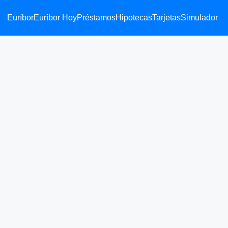
Euríbor
Euríbor Hoy
Préstamos
Hipotecas
Tarjetas
Simulador