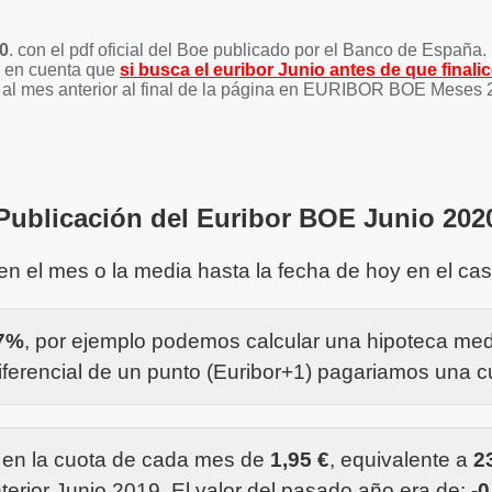
0
. con el pdf oficial del Boe publicado por el Banco de España.
er en cuenta que
si busca el euribor Junio antes de que finali
ace al mes anterior al final de la página en EURIBOR BOE Meses 
Publicación del Euribor BOE Junio 202
 en el mes o la media hasta la fecha de hoy en el ca
47%
, por ejemplo podemos calcular una hipoteca me
ferencial de un punto (Euribor+1) pagariamos una 
 en la cuota de cada mes de
1,95 €
, equivalente a
2
terior Junio 2019. El valor del pasado año era de:
-