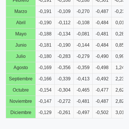
Febrero
-0,191
-0,108
-0,288
-0,501
-0,335
Marzo
-0,191
-0,109
-0,270
-0,487
-0,237
Abril
-0,190
-0,112
-0,108
-0,484
0,013
Mayo
-0,188
-0,134
-0,081
-0,481
0,287
Junio
-0,181
-0,190
-0,144
-0,484
0,852
Julio
-0,180
-0,283
-0,279
-0,490
0,992
Agosto
-0,169
-0,356
-0,359
-0,498
1,249
Septiembre
-0,166
-0,339
-0,413
-0,492
2,233
Octubre
-0,154
-0,304
-0,465
-0,477
2,629
Noviembre
-0,147
-0,272
-0,481
-0,487
2,828
Diciembre
-0,129
-0,261
-0,497
-0,502
3,018