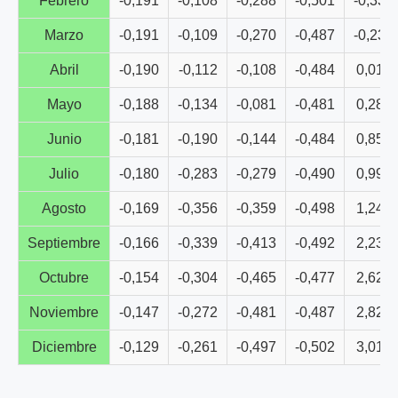
Febrero
-0,191
-0,108
-0,288
-0,501
-0,335
Marzo
-0,191
-0,109
-0,270
-0,487
-0,237
Abril
-0,190
-0,112
-0,108
-0,484
0,013
Mayo
-0,188
-0,134
-0,081
-0,481
0,287
Junio
-0,181
-0,190
-0,144
-0,484
0,852
Julio
-0,180
-0,283
-0,279
-0,490
0,992
Agosto
-0,169
-0,356
-0,359
-0,498
1,249
Septiembre
-0,166
-0,339
-0,413
-0,492
2,233
Octubre
-0,154
-0,304
-0,465
-0,477
2,629
Noviembre
-0,147
-0,272
-0,481
-0,487
2,828
Diciembre
-0,129
-0,261
-0,497
-0,502
3,018